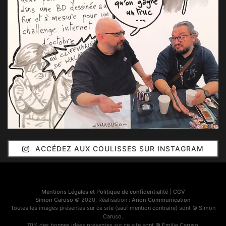
ACCÉDEZ AUX COULISSES SUR INSTAGRAM
Mentions Légales et Politique de confidentialité
|
CGV
Simon Caruso
© 2020. Réalisation :
Arion Communication
Toutes les images présentes sur ce site (sauf mention contraire) sont © Simon
Caruso.
70% des bonnes idées présentes sur ce site sont © Émilie Caruso.