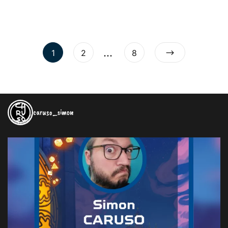
…
1
2
8
caruso_simon