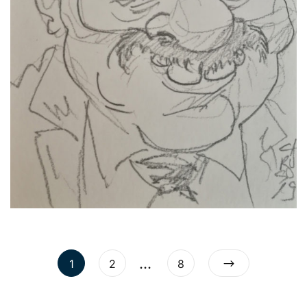
…
1
2
8