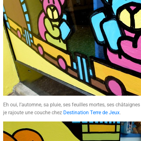
Eh oui, l’automne, sa pluie, ses feuilles mortes, ses châtaignes
je rajoute une couche chez
Destination Terre de Jeux
.