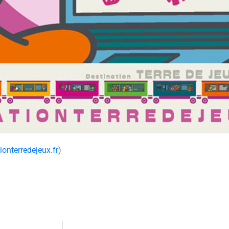
onterredejeux.fr
)