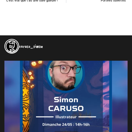
C’est vrai que t’as une sale gueule !
Portées ouvertes
caruso_simon