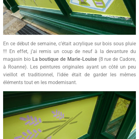
En ce début de semaine, c’était acrylique sur bois sous pluie
!!! En effet, j’ai remis un coup de neuf à la devanture du
magasin bio
La boutique de Marie-Louise
(8 rue de Cadore,
à Roanne). Les peintures originales ayant un côté un peu
vieillot et traditionnel, l’idée était de garder les mêmes
éléments tout en les modernisant.