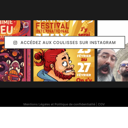
ACCÉDEZ AUX COULISSES SUR INSTAGRAM
Mentions Légales et Politique de confidentialité
|
CGV
Simon Caruso
© 2020. Réalisation :
Arion Communication
Toutes les images présentes sur ce site (sauf mention contraire) sont © Simon Caruso
70% des bonnes idées présentes sur ce site sont © Émilie Caruso.