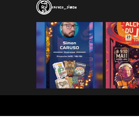
caruso_simon