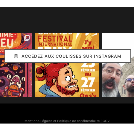
ACCÉDEZ AUX COULISSES SUR INSTAGRAM
Mentions Légales et Politique de confidentialité
|
CGV
Simon Caruso
© 2020. Réalisation :
Arion Communication
Toutes les images présentes sur ce site (sauf mention contraire) sont © Simon Caruso