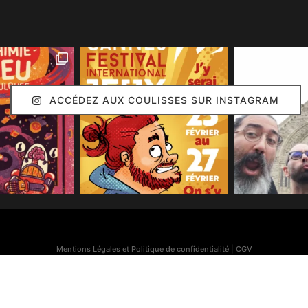
ACCÉDEZ AUX COULISSES SUR INSTAGRAM
Mentions Légales et Politique de confidentialité
|
CGV
Simon Caruso
© 2020. Réalisation :
Arion Communication
Toutes les images présentes sur ce site (sauf mention contraire) sont © Simon Caruso
70% des bonnes idées présentes sur ce site sont © Émilie Caruso.