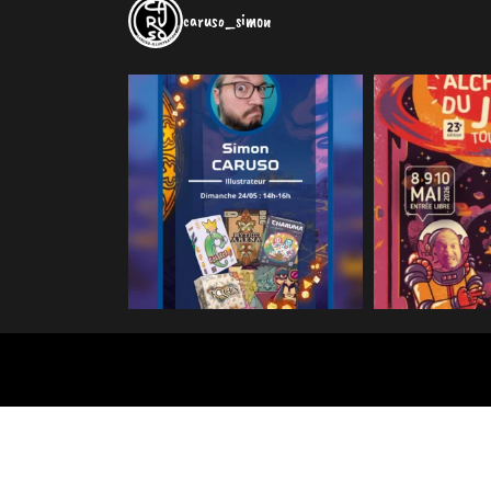
caruso_simon