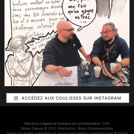
ACCÉDEZ AUX COULISSES SUR INSTAGRAM
Mentions Légales et Politique de confidentialité
|
CGV
Simon Caruso
© 2020. Réalisation :
Arion Communication
Toutes les images présentes sur ce site (sauf mention contraire) sont © Simon