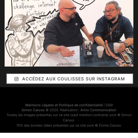
ACCÉDEZ AUX COULISSES SUR INSTAGRAM
Mentions Légales et Politique de confidentialité
|
CGV
Simon Caruso
© 2020. Réalisation :
Arion Communication
Toutes les images présentes sur ce site (sauf mention contraire) sont © Simon
Caruso.
70% des bonnes idées présentes sur ce site sont © Émilie Caruso.