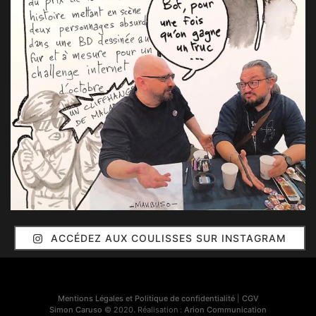
ACCÉDEZ AUX COULISSES SUR INSTAGRAM
Mentions Légales et Politique de confidentialité
|
CGV
Simon Caruso
© 2020. Réalisation :
Arion Communication