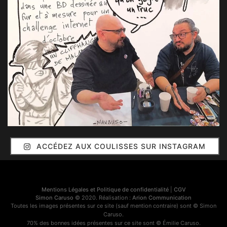
ACCÉDEZ AUX COULISSES SUR INSTAGRAM
Mentions Légales et Politique de confidentialité
|
CGV
Simon Caruso
© 2020. Réalisation :
Arion Communication
Toutes les images présentes sur ce site (sauf mention contraire) sont © Simon
Caruso.
70% des bonnes idées présentes sur ce site sont © Émilie Caruso.