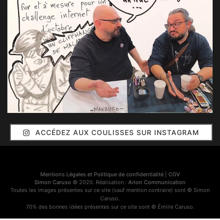
ACCÉDEZ AUX COULISSES SUR INSTAGRAM
Mentions Légales et Politique de confidentialité
|
CGV
Simon Caruso
© 2020. Réalisation :
Arion Communication
Toutes les images présentes sur ce site (sauf mention contraire) sont © Simon
Caruso.
70% des bonnes idées présentes sur ce site sont © Émilie Caruso.