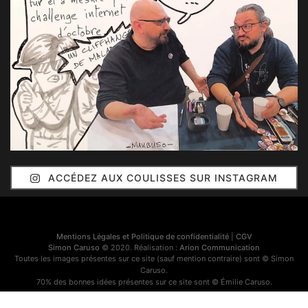
ACCÉDEZ AUX COULISSES SUR INSTAGRAM
Mentions Légales et Politique de confidentialité
|
CGV
Simon Caruso
© 2020. Réalisation :
Arion Communication
Toutes les images présentes sur ce site (sauf mention contraire) sont © Simon
Caruso.
70% des bonnes idées présentes sur ce site sont © Émilie Caruso.