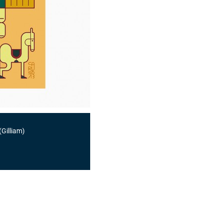
Gilliam)
)