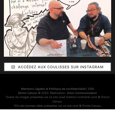
ACCÉDEZ AUX COULISSES SUR INSTAGRAM
Mentions Légales et Politique de confidentialité
|
CGV
Simon Caruso
© 2020. Réalisation :
Arion Communication
Toutes les images présentes sur ce site (sauf mention contraire) sont © Simon
Caruso.
70% des bonnes idées présentes sur ce site sont © Émilie Caruso.