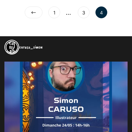
…
1
3
4
caruso_simon