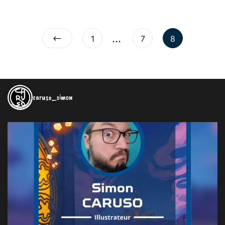
…
1
7
8
caruso_simon