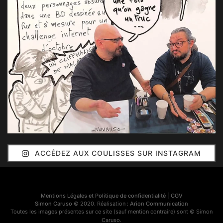
ACCÉDEZ AUX COULISSES SUR INSTAGRAM
Mentions Légales et Politique de confidentialité
|
CGV
Simon Caruso
© 2020. Réalisation :
Arion Communication
Toutes les images présentes sur ce site (sauf mention contraire) sont © Simon
Caruso.