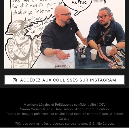
ACCÉDEZ AUX COULISSES SUR INSTAGRAM
Mentions Légales et Politique de confidentialité
|
CGV
Simon Caruso
© 2020. Réalisation :
Arion Communication
Toutes les images présentes sur ce site (sauf mention contraire) sont © Simon
Caruso.
70% des bonnes idées présentes sur ce site sont © Émilie Caruso.