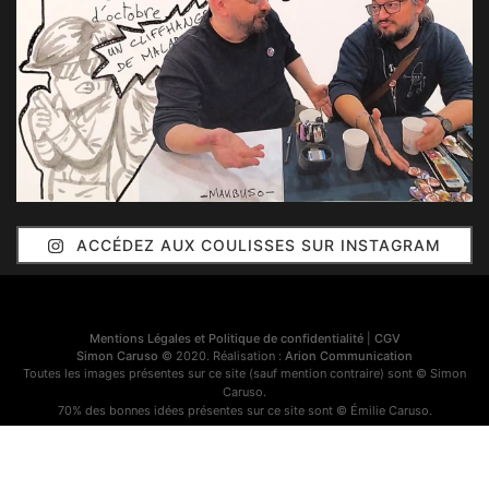
ACCÉDEZ AUX COULISSES SUR INSTAGRAM
Mentions Légales et Politique de confidentialité
|
CGV
Simon Caruso
© 2020. Réalisation :
Arion Communication
Toutes les images présentes sur ce site (sauf mention contraire) sont © Simon
Caruso.
70% des bonnes idées présentes sur ce site sont © Émilie Caruso.