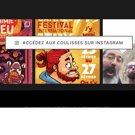
ACCÉDEZ AUX COULISSES SUR INSTAGRAM
Mentions Légales et Politique de confidentialité
|
CGV
Simon Caruso
© 2020. Réalisation :
Arion Communication
Toutes les images présentes sur ce site (sauf mention contraire) sont © Simon Caruso
70% des bonnes idées présentes sur ce site sont © Émilie Caruso.