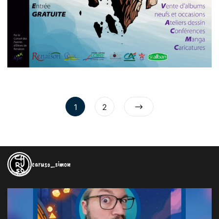
1
2
caruso_simon