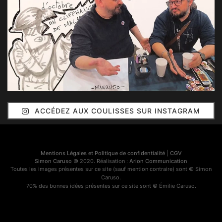
ACCÉDEZ AUX COULISSES SUR INSTAGRAM
Mentions Légales et Politique de confidentialité
|
CGV
Simon Caruso
© 2020. Réalisation :
Arion Communication
Toutes les images présentes sur ce site (sauf mention contraire) sont © Simon
Caruso.
70% des bonnes idées présentes sur ce site sont © Émilie Caruso.