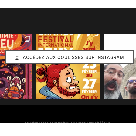
ACCÉDEZ AUX COULISSES SUR INSTAGRAM
Mentions Légales et Politique de confidentialité
|
CGV
Simon Caruso
© 2020. Réalisation :
Arion Communication
Toutes les images présentes sur ce site (sauf mention contraire) sont © Simon Caruso