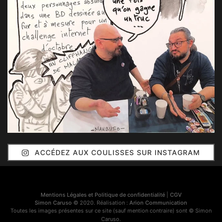
ACCÉDEZ AUX COULISSES SUR INSTAGRAM
Mentions Légales et Politique de confidentialité
|
CGV
Simon Caruso
© 2020. Réalisation :
Arion Communication
Toutes les images présentes sur ce site (sauf mention contraire) sont © Simon
Caruso.