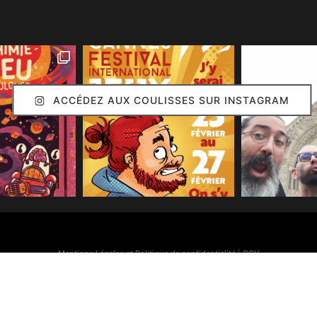
ACCÉDEZ AUX COULISSES SUR INSTAGRAM
Mentions Légales et Politique de confidentialité
|
CGV
Simon Caruso
© 2020. Réalisation :
Arion Communication
Toutes les images présentes sur ce site (sauf mention contraire) sont © Simon Caruso
70% des bonnes idées présentes sur ce site sont © Émilie Caruso.