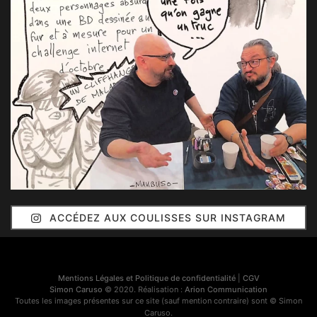
ACCÉDEZ AUX COULISSES SUR INSTAGRAM
Mentions Légales et Politique de confidentialité
|
CGV
Simon Caruso
© 2020. Réalisation :
Arion Communication
Toutes les images présentes sur ce site (sauf mention contraire) sont © Simon
Caruso.