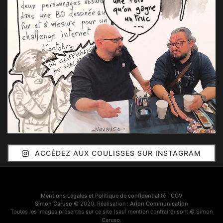
ACCÉDEZ AUX COULISSES SUR INSTAGRAM
Mentions Légales et Politique de confidentialité
|
CGV
Simon Caruso
© 2020. Réalisation :
Arion Communication
Toutes les images présentes sur ce site (sauf mention contraire) sont © Simon
Caruso.