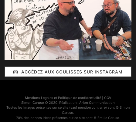
ACCÉDEZ AUX COULISSES SUR INSTAGRAM
Mentions Légales et Politique de confidentialité
|
CGV
Simon Caruso
© 2020. Réalisation :
Arion Communication
Toutes les images présentes sur ce site (sauf mention contraire) sont © Simon
Caruso.
70% des bonnes idées présentes sur ce site sont © Émilie Caruso.