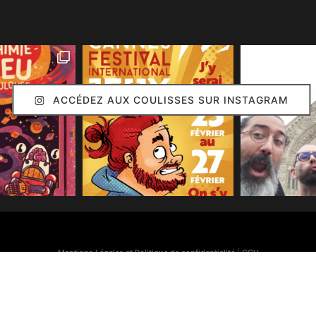
ACCÉDEZ AUX COULISSES SUR INSTAGRAM
Mentions Légales et Politique de confidentialité
|
CGV
Simon Caruso
© 2020. Réalisation :
Arion Communication
Toutes les images présentes sur ce site (sauf mention contraire) sont © Simon Caruso
70% des bonnes idées présentes sur ce site sont © Émilie Caruso.