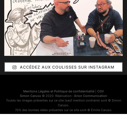
ACCÉDEZ AUX COULISSES SUR INSTAGRAM
Mentions Légales et Politique de confidentialité
|
CGV
Simon Caruso
© 2020. Réalisation :
Arion Communication
Toutes les images présentes sur ce site (sauf mention contraire) sont © Simon
Caruso.
70% des bonnes idées présentes sur ce site sont © Émilie Caruso.