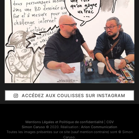
ACCÉDEZ AUX COULISSES SUR INSTAGRAM
Mentions Légales et Politique de confidentialité
|
CGV
Simon Caruso
© 2020. Réalisation :
Arion Communication
Toutes les images présentes sur ce site (sauf mention contraire) sont © Simon
Caruso.