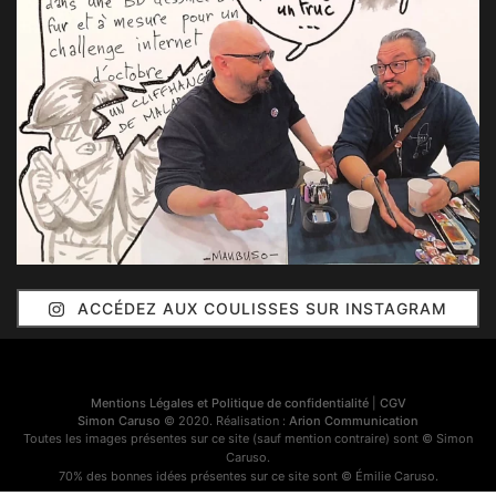
ACCÉDEZ AUX COULISSES SUR INSTAGRAM
Mentions Légales et Politique de confidentialité
|
CGV
Simon Caruso
© 2020. Réalisation :
Arion Communication
Toutes les images présentes sur ce site (sauf mention contraire) sont © Simon
Caruso.
70% des bonnes idées présentes sur ce site sont © Émilie Caruso.