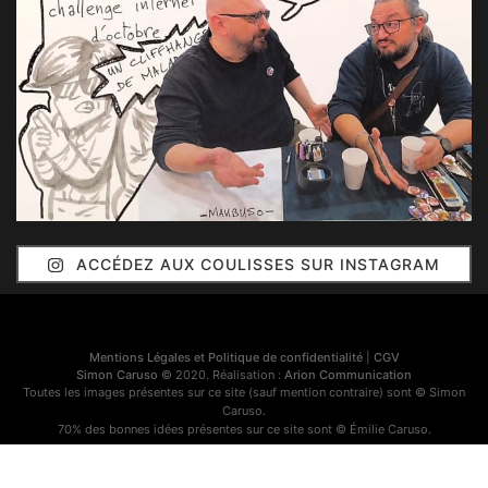
ACCÉDEZ AUX COULISSES SUR INSTAGRAM
Mentions Légales et Politique de confidentialité
|
CGV
Simon Caruso
© 2020. Réalisation :
Arion Communication
Toutes les images présentes sur ce site (sauf mention contraire) sont © Simon
Caruso.
70% des bonnes idées présentes sur ce site sont © Émilie Caruso.