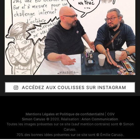
ACCÉDEZ AUX COULISSES SUR INSTAGRAM
Mentions Légales et Politique de confidentialité
|
CGV
Simon Caruso
© 2020. Réalisation :
Arion Communication
Toutes les images présentes sur ce site (sauf mention contraire) sont © Simon
Caruso.
70% des bonnes idées présentes sur ce site sont © Émilie Caruso.