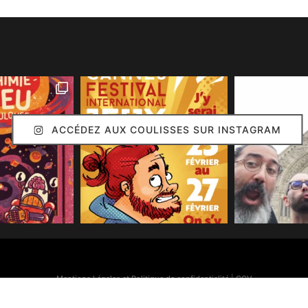
ACCÉDEZ AUX COULISSES SUR INSTAGRAM
Mentions Légales et Politique de confidentialité
|
CGV
Simon Caruso
© 2020. Réalisation :
Arion Communication
Toutes les images présentes sur ce site (sauf mention contraire) sont © Simon Caruso