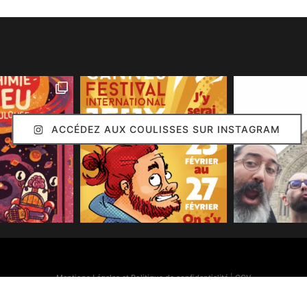
ACCÉDEZ AUX COULISSES SUR INSTAGRAM
Mentions Légales et Politique de confidentialité
|
CGV
Simon Caruso
© 2020. Réalisation :
Arion Communication
Toutes les images présentes sur ce site (sauf mention contraire) sont © Simon Caruso