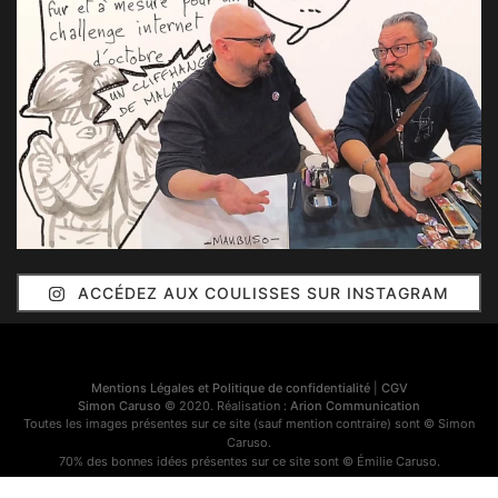
ACCÉDEZ AUX COULISSES SUR INSTAGRAM
Mentions Légales et Politique de confidentialité
|
CGV
Simon Caruso
© 2020. Réalisation :
Arion Communication
Toutes les images présentes sur ce site (sauf mention contraire) sont © Simon
Caruso.
70% des bonnes idées présentes sur ce site sont © Émilie Caruso.