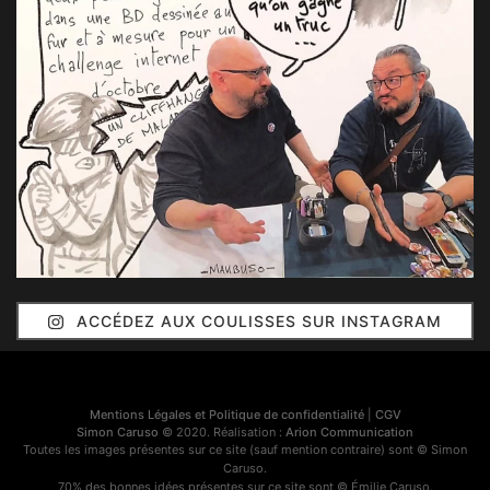
ACCÉDEZ AUX COULISSES SUR INSTAGRAM
Mentions Légales et Politique de confidentialité
|
CGV
Simon Caruso
© 2020. Réalisation :
Arion Communication
Toutes les images présentes sur ce site (sauf mention contraire) sont © Simon
Caruso.
70% des bonnes idées présentes sur ce site sont © Émilie Caruso.