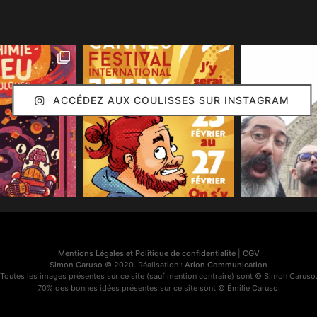
ACCÉDEZ AUX COULISSES SUR INSTAGRAM
Mentions Légales et Politique de confidentialité
|
CGV
Simon Caruso
© 2020. Réalisation :
Arion Communication
Toutes les images présentes sur ce site (sauf mention contraire) sont © Simon Caruso
70% des bonnes idées présentes sur ce site sont © Émilie Caruso.