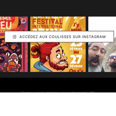
ACCÉDEZ AUX COULISSES SUR INSTAGRAM
Mentions Légales et Politique de confidentialité
|
CGV
Simon Caruso
© 2020. Réalisation :
Arion Communication
Toutes les images présentes sur ce site (sauf mention contraire) sont © Simon Caruso
70% des bonnes idées présentes sur ce site sont © Émilie Caruso.