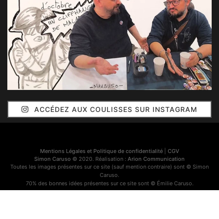
ACCÉDEZ AUX COULISSES SUR INSTAGRAM
Mentions Légales et Politique de confidentialité
|
CGV
Simon Caruso
© 2020. Réalisation :
Arion Communication
Toutes les images présentes sur ce site (sauf mention contraire) sont © Simon
Caruso.
70% des bonnes idées présentes sur ce site sont © Émilie Caruso.