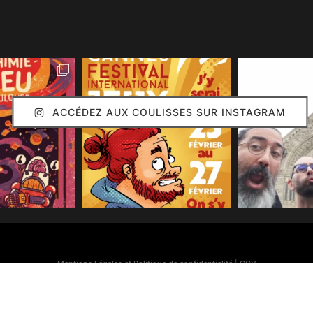
ACCÉDEZ AUX COULISSES SUR INSTAGRAM
Mentions Légales et Politique de confidentialité
|
CGV
Simon Caruso
© 2020. Réalisation :
Arion Communication
Toutes les images présentes sur ce site (sauf mention contraire) sont © Simon Caruso
70% des bonnes idées présentes sur ce site sont © Émilie Caruso.