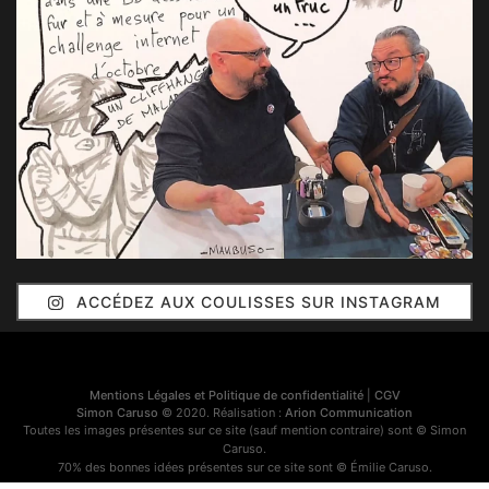
ACCÉDEZ AUX COULISSES SUR INSTAGRAM
Mentions Légales et Politique de confidentialité
|
CGV
Simon Caruso
© 2020. Réalisation :
Arion Communication
Toutes les images présentes sur ce site (sauf mention contraire) sont © Simon
Caruso.
70% des bonnes idées présentes sur ce site sont © Émilie Caruso.