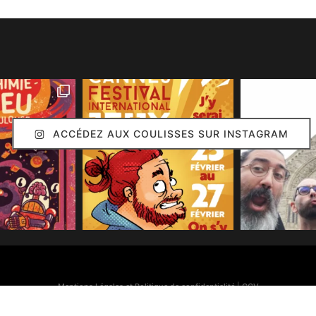
ACCÉDEZ AUX COULISSES SUR INSTAGRAM
Mentions Légales et Politique de confidentialité
|
CGV
Simon Caruso
© 2020. Réalisation :
Arion Communication
Toutes les images présentes sur ce site (sauf mention contraire) sont © Simon Caruso