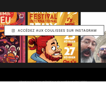
ACCÉDEZ AUX COULISSES SUR INSTAGRAM
Mentions Légales et Politique de confidentialité
|
CGV
Simon Caruso
© 2020. Réalisation :
Arion Communication
Toutes les images présentes sur ce site (sauf mention contraire) sont © Simon Caruso
70% des bonnes idées présentes sur ce site sont © Émilie Caruso.