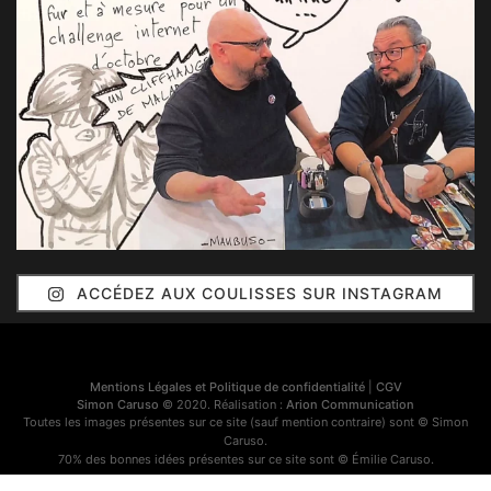
ACCÉDEZ AUX COULISSES SUR INSTAGRAM
Mentions Légales et Politique de confidentialité
|
CGV
Simon Caruso
© 2020. Réalisation :
Arion Communication
Toutes les images présentes sur ce site (sauf mention contraire) sont © Simon
Caruso.
70% des bonnes idées présentes sur ce site sont © Émilie Caruso.