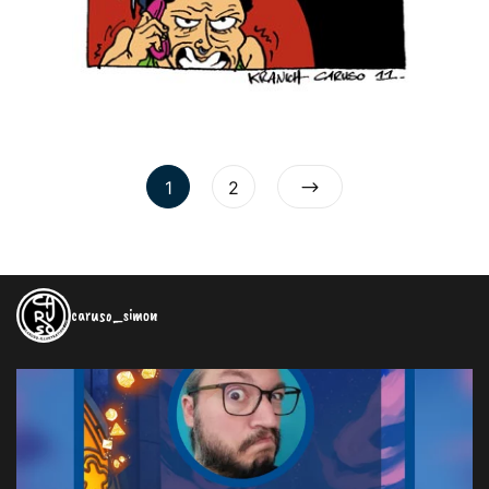
1
2
caruso_simon